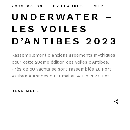
2023-06-03
BY
FLAURES
MER
UNDERWATER –
LES VOILES
D’ANTIBES 2023
Rassemblement d’anciens gréements mythiques
pour cette 28ème édition des Voiles d’Antibes.
Près de 50 yachts se sont rassemblés au Port
Vauban à Antibes du 31 mai au 4 juin 2023. Cet
READ MORE