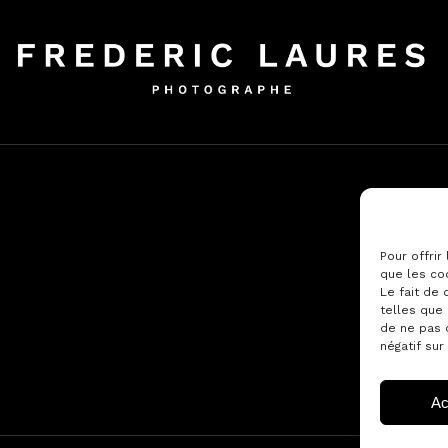
Pour offrir
que les co
Le fait de
telles que 
de ne pas 
négatif sur
Ac