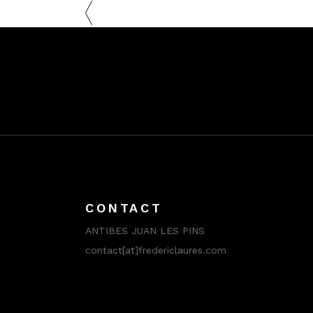
CONTACT
ANTIBES JUAN LES PINS
contact[at]fredericlaures.com