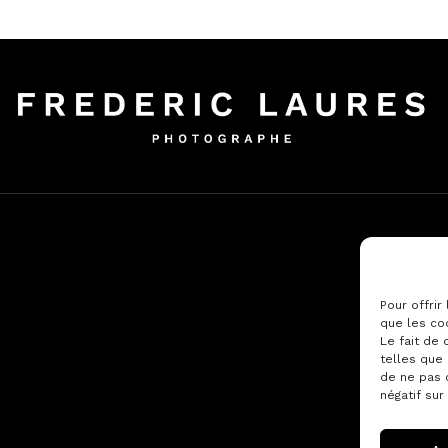
Pour offrir
que les co
Le fait de
telles que 
de ne pas 
négatif sur