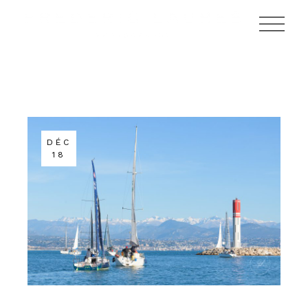
DÉC
18